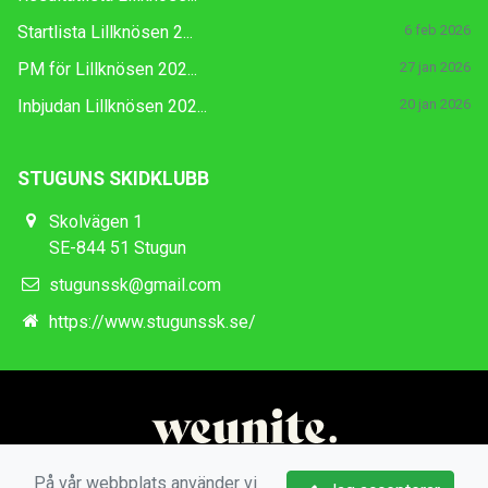
Startlista Lillknösen 2...
6 feb 2026
PM för Lillknösen 202...
27 jan 2026
Inbjudan Lillknösen 202...
20 jan 2026
STUGUNS SKIDKLUBB
Skolvägen 1
SE-844 51 Stugun
stugunssk@gmail.com
https://www.stugunssk.se/
På vår webbplats använder vi