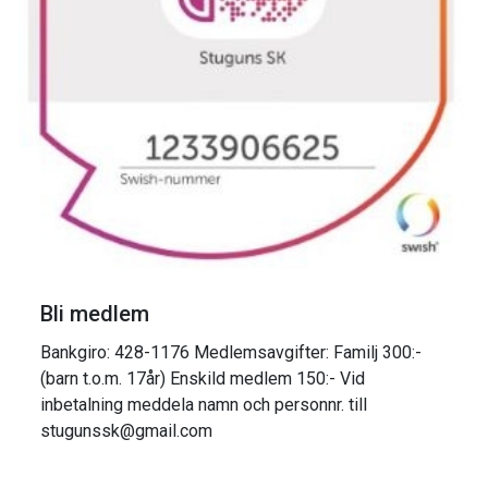
Bli medlem
Bankgiro: 428-1176 Medlemsavgifter: Familj 300:-
(barn t.o.m. 17år) Enskild medlem 150:- Vid
inbetalning meddela namn och personnr. till
stugunssk@gmail.com