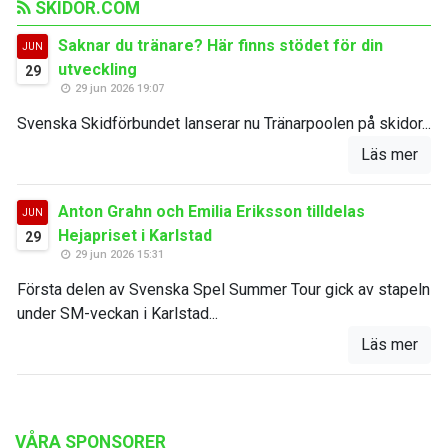
SKIDOR.COM
Saknar du tränare? Här finns stödet för din
JUN
utveckling
29
29 jun 2026 19:07
Svenska Skidförbundet lanserar nu Tränarpoolen på skidor...
Läs mer
Anton Grahn och Emilia Eriksson tilldelas
JUN
Hejapriset i Karlstad
29
29 jun 2026 15:31
Första delen av Svenska Spel Summer Tour gick av stapeln
under SM-veckan i Karlstad...
Läs mer
VÅRA SPONSORER