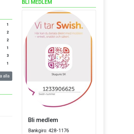
BLI MEDLEM
1
2
2
1
3
1
a alla
Bli medlem
Bankgiro: 428-1176