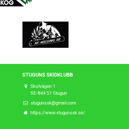
STUGUNS SKIDKLUBB
Skolvägen 1
SE-844 51 Stugun
stugunssk@gmail.com
https://www.stugunssk.se/