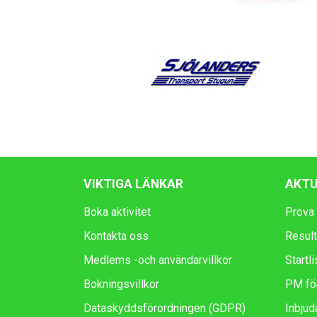
VIKTIGA LÄNKAR
AKTU
Boka aktivitet
Prova p
Kontakta oss
Resulta
Medlems -och användarvillkor
Startli
Bokningsvillkor
PM för
Dataskyddsförordningen (GDPR)
Inbjud