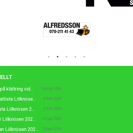
ELLT
å klättring vid...
24 maj 2026
tlista Lillknöse...
8 feb 2026
sta Lillknösen 2...
6 feb 2026
 Lillknösen 202...
27 jan 2026
an Lillknösen 202...
20 jan 2026