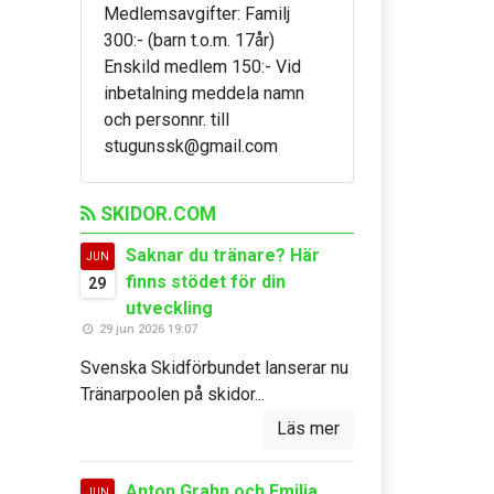
Medlemsavgifter: Familj
300:- (barn t.o.m. 17år)
Enskild medlem 150:- Vid
inbetalning meddela namn
och personnr. till
stugunssk@gmail.com
SKIDOR.COM
Saknar du tränare? Här
JUN
finns stödet för din
29
utveckling
29 jun 2026 19:07
Svenska Skidförbundet lanserar nu
Tränarpoolen på skidor...
Läs mer
Anton Grahn och Emilia
JUN