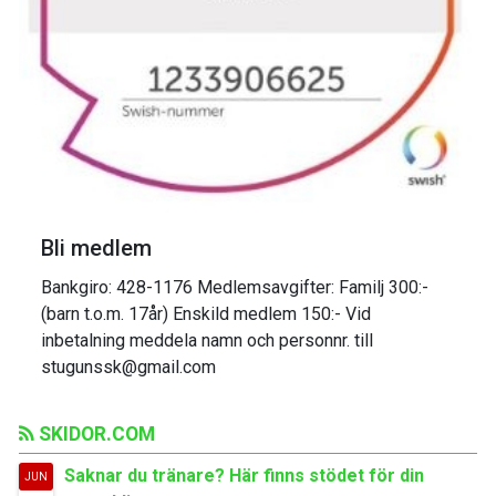
Bli medlem
Bankgiro: 428-1176 Medlemsavgifter: Familj 300:-
(barn t.o.m. 17år) Enskild medlem 150:- Vid
inbetalning meddela namn och personnr. till
stugunssk@gmail.com
SKIDOR.COM
Saknar du tränare? Här finns stödet för din
JUN