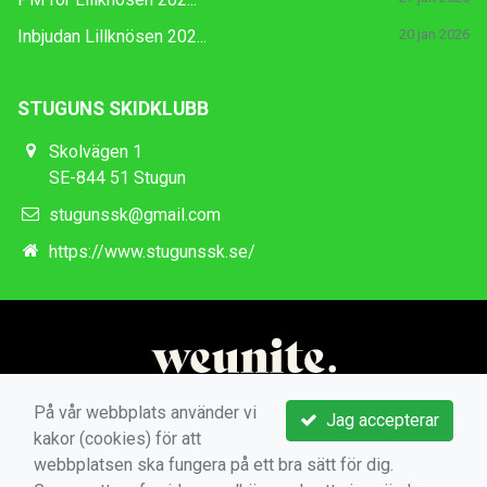
Inbjudan Lillknösen 202...
20 jan 2026
STUGUNS SKIDKLUBB
Skolvägen 1
SE-844 51 Stugun
stugunssk@gmail.com
https://www.stugunssk.se/
På vår webbplats använder vi
Jag accepterar
kakor (cookies) för att
webbplatsen ska fungera på ett bra sätt för dig.